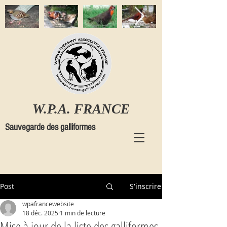
W.P.A. FRANCE
Sauvegarde des galliformes
Post
S'inscrire
wpafrancewebsite
18 déc. 2025
1 min de lecture
Mise à jour de la liste des galliformes