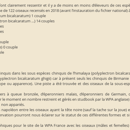
e font clairement ressentir et il y a de moins en moins d’éleveurs de ces es
e de 122 oiseaux recensés en 2018 (avant l’instauration du fichier national) 
atum bicalcaratum) 1 couple
tron bicalcaratum …) 14 couples
les
les
ouple
) 0 couple
ple
nquis dans les sous espèces chinquis de l’himalaya (polyplectron bicalca
olyplectron bicalcaratum ghigii) car à présent seuls les chinquis de Birman
ype ou apparence). Une piste a été trouvée et des oiseaux de la sous-espè
iers à queue bronzée, d’éperonniers malais, d’éperonniers de Germain, d
 le moment en nombre restreint et gérés en studbook par la WPA anglaise)
u non appariés.
apoléon entre les oiseaux ayant la tête noire (sauf la tache sur la joue) e
ervation pourront nous éclairer sur le statut de ces différentes formes et 
ques pour le site de la WPA France avec les oiseaux (mâles et femelles) 