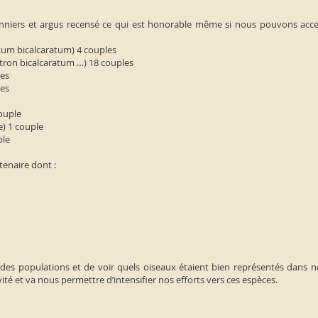
nniers et argus recensé ce qui est honorable même si nous pouvons accen
atum bicalcaratum) 4 couples
tron bicalcaratum …) 18 couples
les
les
couple
e) 1 couple
ple
tenaire dont :
 des populations et de voir quels oiseaux étaient bien représentés dans nos
é et va nous permettre d’intensifier nos efforts vers ces espèces.