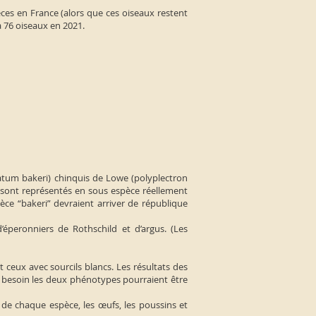
pèces en France (alors que ces oiseaux restent
à 76 oiseaux en 2021.
ratum bakeri) chinquis de Lowe (polyplectron
ie sont représentés en sous espèce réellement
ce “bakeri” devraient arriver de république
’éperonniers de Rothschild et d’argus. (Les
t ceux avec sourcils blancs. Les résultats des
si besoin les deux phénotypes pourraient être
de chaque espèce, les œufs, les poussins et