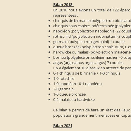
Bilan 2018
En 2018 nous avions un total de 122 épero
représentées :
chinquis de birmanie (polyplectron bicalcar
chinquis sous espèce indéterminée (polyplec
napoléon (polyplectron napoleonis) 22 coup
rothschild (polyplectron inopinatum) 3 coup
germain (polyplectron germaini) 1 couple
queue bronzée (polyplectron chalcurum) 0 
hardwicke ou malais (polyplectron malacens
bornéo (polyplectron schleiermacheri) 0 cou
argus (argusianus argus argus) 7 couples
Il y a également 10 oiseaux en attente de par
0-1 chinquis de birmanie + 1-0 chinquis
1-0 rotschild
1-0 napoléon+ 0-1 napoléon
2-0 germain
1-0 queue bronzée
0-2 malais ou hardwicke
Ce bilan a permis de faire un état des lieux
populations grandement menacées en captivit
Bilan 2021