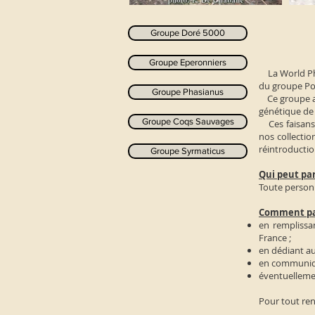
Groupe Doré 5000
Groupe Eperonniers
La World Phea
du groupe Pol
Groupe Phasianus
Ce groupe a p
génétique de 
Groupe Coqs Sauvages
Ces faisans v
nos collecti
réintroduction
Groupe Syrmaticus
Qui peut par
Toute personn
Comment par
en rempliss
France ;
en dédiant au
en communiqua
éventuellemen
Pour tout re