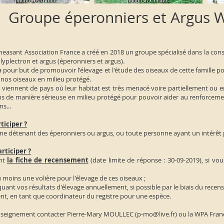
Groupe éperonniers et Argus W
sant Association France a créé en 2018 un groupe spécialisé dans la conser
yplectron et argus (éperonniers et argus).
our but de promouvoir l'élevage et l'étude des oiseaux de cette famille p
nos oiseaux en milieu protégé.
iennent de pays où leur habitat est très menacé voire partiellement ou en
ons de manière sérieuse en milieu protégé pour pouvoir aider au renforcem
s...
ticiper ?
e détenant des éperonniers ou argus, ou toute personne ayant un intérêt p
ticiper ?
ant
la fiche de recensement
(date limite de réponse : 30-09-2019), si 
 moins une volière pour l'élevage de ces oiseaux ;
nt vos résultats d'élevage annuellement, si possible par le biais du rece
t, en tant que coordinateur du registre pour une espèce.
nseignement contacter Pierre-Mary MOULLEC (
p-mo@live.fr
) ou la WPA Fran