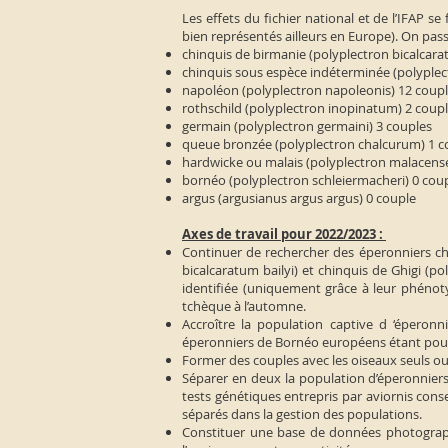
Les effets du fichier national et de l’IFAP s
bien représentés ailleurs en Europe). On pass
chinquis de birmanie (polyplectron bicalcar
chinquis sous espèce indéterminée (polyplec
napoléon (polyplectron napoleonis) 12 coup
rothschild (polyplectron inopinatum) 2 coup
germain (polyplectron germaini) 3 couples
queue bronzée (polyplectron chalcurum) 1 c
hardwicke ou malais (polyplectron malacense
bornéo (polyplectron schleiermacheri) 0 cou
argus (argusianus argus argus) 0 couple
Axes de travail pour 2022/2023 :
Continuer de rechercher des éperonniers chi
bicalcaratum bailyi) et chinquis de Ghigi (p
identifiée (uniquement grâce à leur phénot
tchèque à l’automne.
Accroître la population captive d ‘éperonn
éperonniers de Bornéo européens étant pour
Former des couples avec les oiseaux seuls o
Séparer en deux la population d’éperonniers n
tests génétiques entrepris par aviornis cons
séparés dans la gestion des populations.
Constituer une base de données photographi