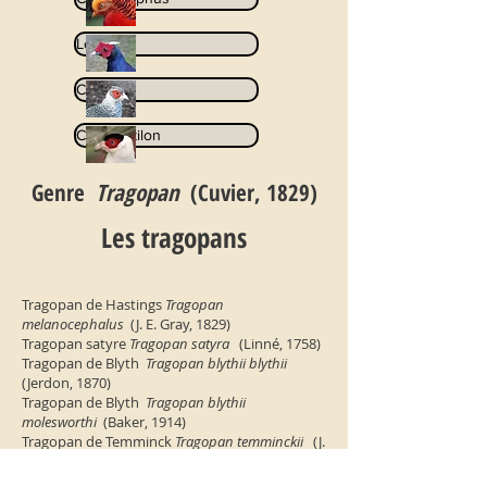
Lophura
Catreus
Crossoptilon
Genre
Tragopan
(Cuvier, 1829)
Les tragopans
Tragopan de Hastings
Tragopan
melanocephalus
(J. E. Gray, 1829)
Tragopan satyre
Tragopan satyra
(Linné, 1758)
Tragopan de Blyth
Tragopan blythii blythii
(Jerdon, 1870)
Tragopan de Blyth
Tragopan blythii
molesworthi
(Baker, 1914)
Tragopan de Temminck
Tragopan temminckii
(J.
E. Gray, 1831)
Tragopan de Cabot
Tragopan caboti
(Gould,