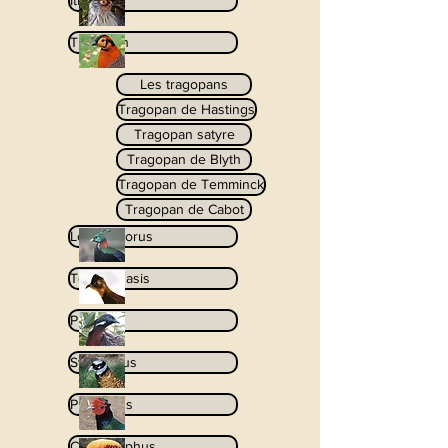
Ithaginis
Tragopan
Les tragopans
Tragopan de Hastings
Tragopan satyre
Tragopan de Blyth
Tragopan de Temminck
Tragopan de Cabot
Lophophorus
Tetraophasis
Pucrasia
Syrmaticus
Phasianus
Chrysolophus