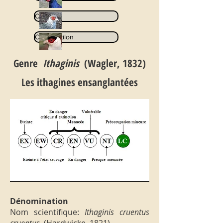
Catreus
Crossoptilon
Genre
Ithaginis
(Wagler, 1832)
Les ithagines ensanglantées
Dénomination
Nom scientifique:
Ithaginis cruentus