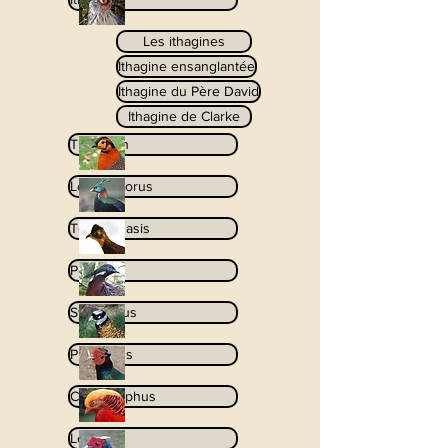
Les ithagines
Ithagine ensanglantée
Ithagine du Père David
Ithagine de Clarke
Tragopan
Lophophorus
Tetraophasis
Pucrasia
Syrmaticus
Phasianus
Chrysolophus
Lophura