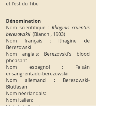
et l'est du Tibe
Dénomination
Nom scientifique :
Ithaginis cruentus
berezowskii
(Bianchi, 1903)
Nom français : Ithagine de
Berezowski
Nom anglais: Berezovski's blood
pheasant
Nom espagnol : Faisán
ensangrentado-berezowskii
Nom allemand : Beresowski-
Blutfasan
Nom néerlandais:
Nom italien:
Statut de l'espèce :
Originaire de l'ouest et du nord-
ouest du Seutchouan, Kansou,
Soungpan.