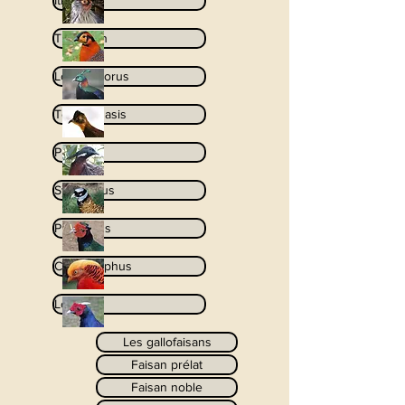
Ithaginis
Tragopan
Lophophorus
Tetraophasis
Pucrasia
Syrmaticus
Phasianus
Chrysolophus
Lophura
Les gallofaisans
Faisan prélat
Faisan noble