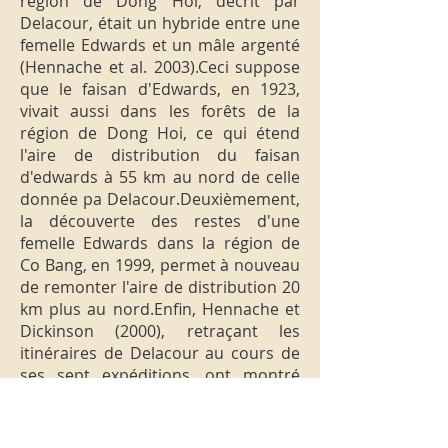
région de Dong Hoi, décrit par
Delacour, était un hybride entre une
femelle Edwards et un mâle argenté
(Hennache et al. 2003).Ceci suppose
que le faisan d'Edwards, en 1923,
vivait aussi dans les forêts de la
région de Dong Hoi, ce qui étend
l'aire de distribution du faisan
d'edwards à 55 km au nord de celle
donnée pa Delacour.Deuxièmement,
la découverte des restes d'une
femelle Edwards dans la région de
Co Bang, en 1999, permet à nouveau
de remonter l'aire de distribution 20
km plus au nord.Enfin, Hennache et
Dickinson (2000), retraçant les
itinéraires de Delacour au cours de
ses sept expéditions, ont montré
que Delacour n'avait jamais exploré
la région de Ha Tinh.Sachant que le
faisan du Vietnam, dont le berceau