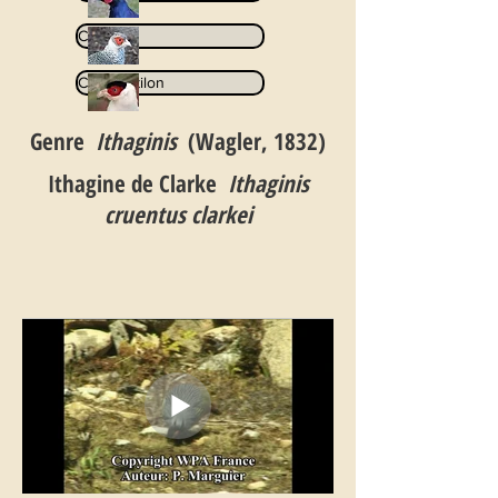
Catreus
Crossoptilon
Genre
Ithaginis
(Wagler, 1832)
Ithagine de Clarke
Ithaginis
cruentus clarkei