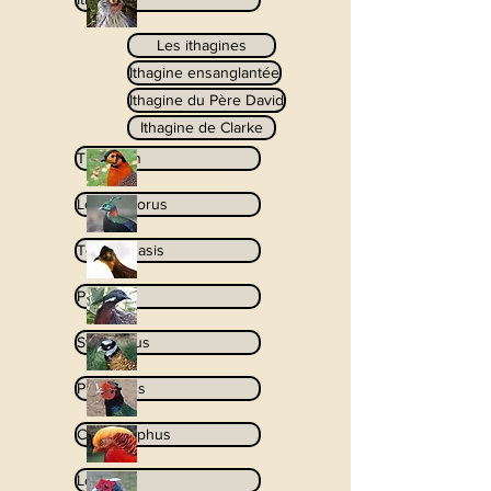
Les ithagines
Ithagine ensanglantée
Ithagine du Père David
Ithagine de Clarke
Tragopan
Lophophorus
Tetraophasis
Pucrasia
Syrmaticus
Phasianus
Chrysolophus
Lophura