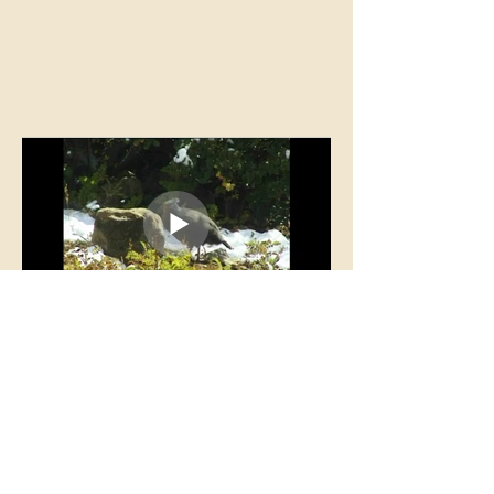
Deux mâles picorant
vidéo de 26.6 Mo de P. Marguier
Couple d'ithagine
vidéo de 53.3 Mo de P. Marguier