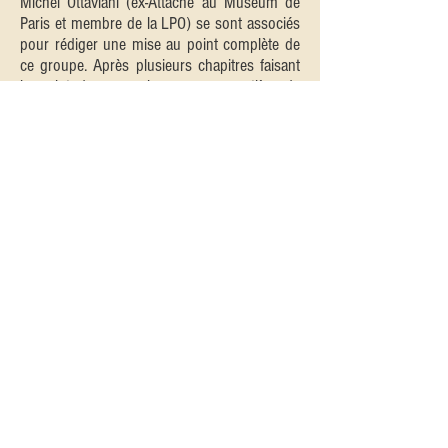
Michel Ottaviani (ex-Attaché au Muséum de
Paris et membre de la LPO) se sont associés
pour rédiger une mise au point complète de
ce groupe. Après plusieurs chapitres faisant
le point des connaissances en matière de
taxonomie, conservation, élevage, les auteurs
abordent chaque espèce en traitant
successivement la description, la distribution,
les sous-espèces, l’habitat, l’alimentation, les
mœurs, la parade nuptiale, la nidification et la
conservation, le tout agrémenté de
nombreuses cartes de distribution et photos
prises, pour la plupart, en milieu naturel et, le
plus souvent, inédites. Ils apportent aussi des
informations personnelles d’élevage et de
terrain et des renseignements récents, parfois
non encore publiés, obtenus in situ de la part
de naturalistes-correspondants locaux. Le
volume 2 de la Monographie des Faisans
traite également des dominantes
pathologiques chez les faisans dans un
important chapitre écrit et illustré par le