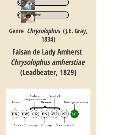
Catreus
Crossoptilon
Genre
Chrysolophus
(J.E. Gray,
1834)
Faisan de Lady Amherst
Chrysolophus amherstiae
(Leadbeater, 1829)