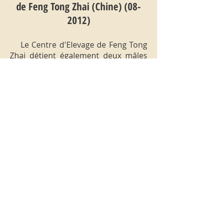
de Feng Tong Zhai (Chine) (08-
2012)
Le Centre d'Elevage de Feng Tong
Zhai détient également deux mâles
de Lady Amherst issus d'oeufs
recueillis localement. Les spécialistes
des faisans à collerettes savent que
la petite portion glabre sous l'oeil du
Faisan doré est jaune alors que celui
du Lady Amherst est bleu/gris. Dans
la “Feng Tong Zhai Réserve” on ne
rencontre que le Lady Amherst mais
30 km au nord sur l'autre versant de
la montagne avec un col à plus de
4000m se trouve le territoire du
Faisan Doré à proximité de la
Réserve de Pandas de Wolong .Un
détail intéressant à noter sur ces
mâles sauvages de Lady Amherst à