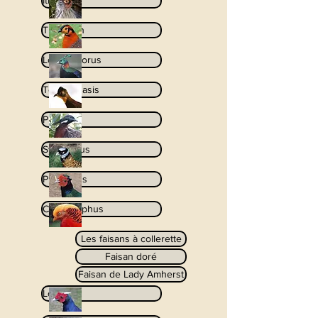
Ithaginis
Tragopan
Lophophorus
Tetraophasis
Pucrasia
Syrmaticus
Phasianus
Chrysolophus
Les faisans à collerette
Faisan doré
Faisan de Lady Amherst
Lophura