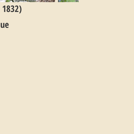
 1832)
eue