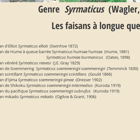
Genre
Syrmaticus
(Wagler,
Les faisans à longue qu
an d'Elliot
Syrmaticus ellioti
(Swinhoe 1872)
san de Hume à queue barrée Syrmaticus humiae humiae (Hume, 1881)
Syrmaticus humiae burmanicus
(Oates, 1898)
san vénéré
Syrmaticus reevesi
(J.E. Gray 1829)
san de Soemmering
Syrmaticus soemmeringii soemmeringii
(Temminck 1830)
an scintillant
Syrmaticus soemmeringii scintillans
(Gould 1866)
an d'Ijima
Syrmaticus soemmeringii ijimae
(Dresser 1902)
an de Shikoku
Syrmaticus soemmeringii intermedius
(Kuroda 1919)
an du pacifique
Syrmaticus soemmeringii subrufus
(Kuroda 1919)
san mikado
Syrmaticus mikado
(Ogilvie & Grant, 1906)