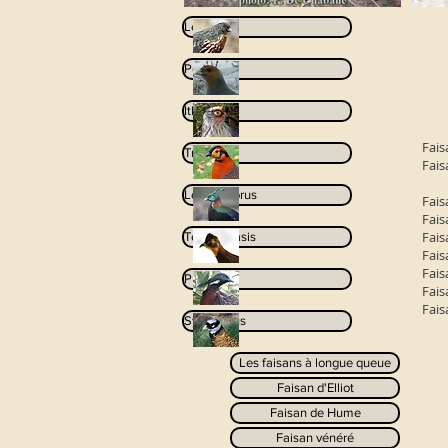
Lerwa
Perdix
Ithaginis
Fais
Tragopan
Fai
Lophophorus
Fai
Fai
Fais
Tetraophasis
Fais
Fais
Pucrasia
Fais
Fai
Syrmaticus
Les faisans à longue queue
Faisan d'Elliot
Faisan de Hume
Faisan vénéré