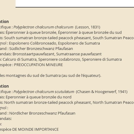
tion
ifique :
Polyplectron chalcurum chalcurum
(Lesson, 1831)
is: Éperonnier à queue bronzée, Éperonnier à queue bronzée du sud
s: South sumatran bronze-tailed peacock pheasant, South Sumatran Peac
ol : Espolonero Colibronceado, Espolonero de Sumatra
nd : Südlicher Bronzeschwanz Pfaufasan
ndais: Bronsstaartpauwfazant, Sumatraanse pauwfazant
n: Calcuro di Sumatra, Speroniere codabronzo, Speroniere di Sumatra
l'espèce : PREOCCUPATION MINEURE
 des montagnes du sud de Sumatra (au sud de l'équateur).
tion
ifique :
Polyplectron chalcurum scutulatum
(Chasen & Hoogerwerf, 1941)
is: Eperonnier à queue bronzée du nord
s: North sumatran bronze-tailed peacock pheasant, North Sumatran Peac
nol :
nd : Nördlicher Bronzeschwanz Pfaufasan
ndais:
:
 l'espèce DE MOINDE IMPORTANCE