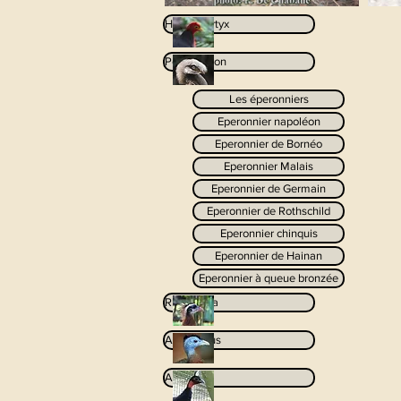
Haematortyx
Polyplectron
Les éperonniers
Eperonnier napoléon
Eperonnier de Bornéo
Eperonnier Malais
Eperonnier de Germain
Eperonnier de Rothschild
Eperonnier chinquis
Eperonnier de Hainan
Eperonnier à queue bronzée
Rheinardia
Argusianus
Afropavo