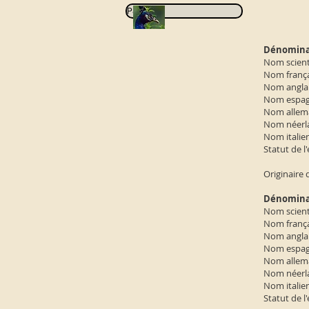
Pavo
Dénomina
Nom scient
Nom frança
Nom anglai
Nom espagn
Nom allema
Nom néerla
Nom italie
Statut de 
Originaire
Dénomina
Nom scient
Nom frança
Nom anglai
Nom espag
Nom allema
Nom néerla
Nom italien
Statut de