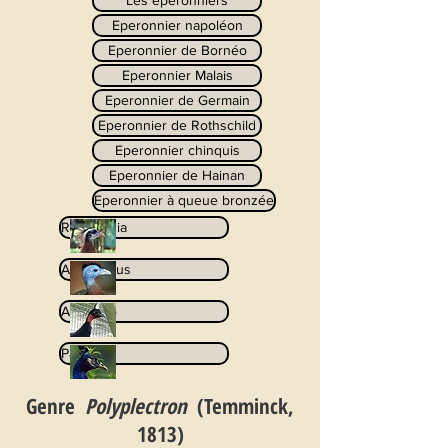
Les éperonniers
Eperonnier napoléon
Eperonnier de Bornéo
Eperonnier Malais
Eperonnier de Germain
Eperonnier de Rothschild
Eperonnier chinquis
Eperonnier de Hainan
Eperonnier à queue bronzée
Rheinardia
Argusianus
Afropavo
Pavo
Genre
Polyplectron
(Temminck,
1813)