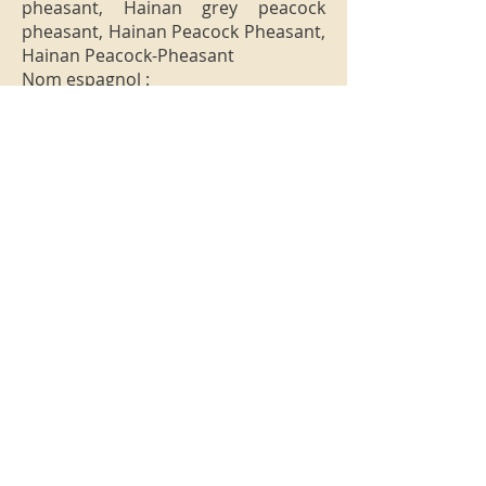
pheasant, Hainan grey peacock
pheasant, Hainan Peacock Pheasant,
Hainan Peacock-Pheasant
Nom espagnol :
Nom allemand : Hainan Pfaufasan
Nom néerlandais:
Nom italien: Speroniere di Hainan
Statut de l'espèce : EN DANGER
Endémique de l'île de Hainan.
© WPA France 2025