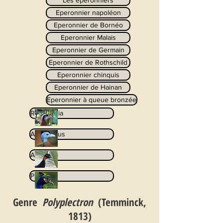
Les éperonniers
Eperonnier napoléon
Eperonnier de Bornéo
Eperonnier Malais
Eperonnier de Germain
Eperonnier de Rothschild
Eperonnier chinquis
Eperonnier de Hainan
Eperonnier à queue bronzée
Rheinardia
Argusianus
Afropavo
Pavo
Genre
Polyplectron
(Temminck,
1813)