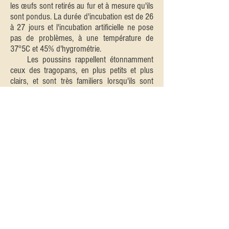
les œufs sont retirés au fur et à mesure qu'ils
sont pondus. La durée d'incubation est de 26
à 27 jours et l'incubation artificielle ne pose
pas de problèmes, à une température de
37°5C et 45% d'hygrométrie.
Les poussins rappellent étonnamment
ceux des tragopans, en plus petits et plus
clairs, et sont très familiers lorsqu'ils sont
élevés à la main, venant prendre des vers
de farine décortiqués et même sautant dans
le creux d'une main tendue dans leur boite
d'élevage. La première semaine, leur
nourriture est constituée de pâtée faisandeau
1 âge, complétée par des vers de farine mous
et des miettes de trèfle haché. Puis, à partir
de 8 jours, il faut augmenter progressivement
la ration de verdure en la diversifiant et en
ajoutant des fruits finement coupés, l'aliment
composé restant cependant la ration de base,
avec quelques graines de millet. Vers l'âge de
3 semaines, les graines seront aussi