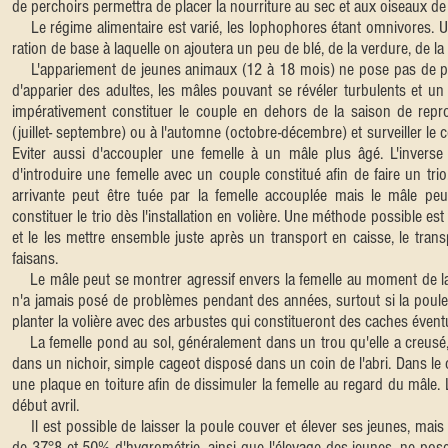
de perchoirs permettra de placer la nourriture au sec et aux oiseaux de 
Le régime alimentaire est varié, les lophophores étant omnivores. Un
ration de base à laquelle on ajoutera un peu de blé, de la verdure, de l
L'appariement de jeunes animaux (12 à 18 mois) ne pose pas de probl
d'apparier des adultes, les mâles pouvant se révéler turbulents et un 
impérativement constituer le couple en dehors de la saison de repr
(juillet- septembre) ou à l'automne (octobre-décembre) et surveiller l
Eviter aussi d'accoupler une femelle à un mâle plus âgé. L'inverse e
d'introduire une femelle avec un couple constitué afin de faire un tr
arrivante peut être tuée par la femelle accouplée mais le mâle peut
constituer le trio dès l'installation en volière. Une méthode possible e
et le les mettre ensemble juste après un transport en caisse, le trans
faisans.
Le mâle peut se montrer agressif envers la femelle au moment de l
n'a jamais posé de problèmes pendant des années, surtout si la poule 
planter la volière avec des arbustes qui constitueront des caches éventu
La femelle pond au sol, généralement dans un trou qu'elle a creusé,
dans un nichoir, simple cageot disposé dans un coin de l'abri. Dans le 
une plaque en toiture afin de dissimuler la femelle au regard du mâle.
début avril.
Il est possible de laisser la poule couver et élever ses jeunes, mais l'
de 37°8 et 50% d'hygrométrie, ainsi que l'élevage des jeunes, ne pos