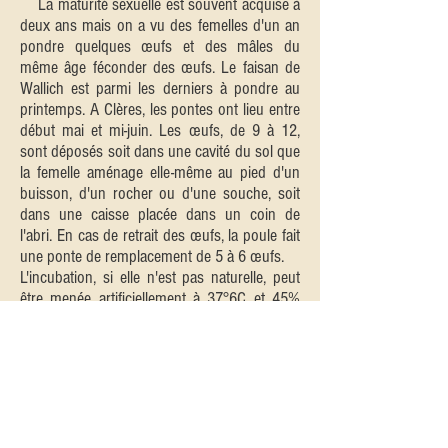
La maturité sexuelle est souvent acquise à
deux ans mais on a vu des femelles d'un an
pondre quelques œufs et des mâles du
même âge féconder des œufs. Le faisan de
Wallich est parmi les derniers à pondre au
printemps. A Clères, les pontes ont lieu entre
début mai et mi-juin. Les œufs, de 9 à 12,
sont déposés soit dans une cavité du sol que
la femelle aménage elle-même au pied d'un
buisson, d'un rocher ou d'une souche, soit
dans une caisse placée dans un coin de
l'abri. En cas de retrait des œufs, la poule fait
une ponte de remplacement de 5 à 6 œufs.
L'incubation, si elle n'est pas naturelle, peut
être menée artificiellement à 37°6C et 45%
d'humidité. Elle dure 26 jours. Mais la poule
Wallich est souvent une excellente mère, et
ilest agréable de la voir entourée de ses
poussins, sous l'œil attentif du mâle,
surveillant jalousement sa famille.
Les faisandeaux sont débrouillards et
mangent vite seuls. Il pourrait être intéressant