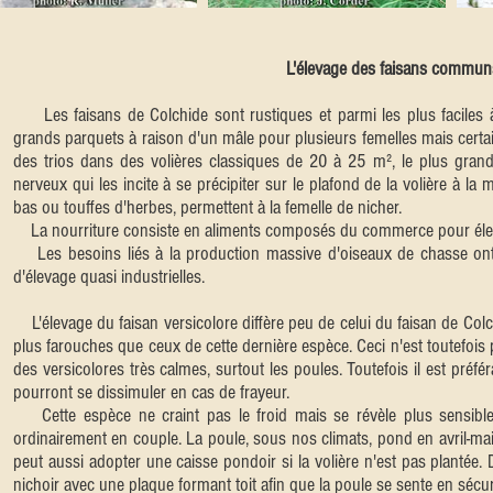
L'élevage des faisans commun
Les faisans de Colchide sont rustiques et parmi les plus faciles à 
grands parquets à raison d'un mâle pour plusieurs femelles mais cert
des trios dans des volières classiques de 20 à 25 m², le plus grand
nerveux qui les incite à se précipiter sur le plafond de la volière à la
bas ou touffes d'herbes, permettent à la femelle de nicher.
La nourriture consiste en aliments composés du commerce pour élev
Les besoins liés à la production massive d'oiseaux de chasse ont
d'élevage quasi industrielles.
L'élevage du faisan versicolore diffère peu de celui du faisan de Colc
plus farouches que ceux de cette dernière espèce. Ceci n'est toutefo
des versicolores très calmes, surtout les poules. Toutefois il est préfér
pourront se dissimuler en cas de frayeur.
Cette espèce ne craint pas le froid mais se révèle plus sensible à
ordinairement en couple. La poule, sous nos climats, pond en avril-mai
peut aussi adopter une caisse pondoir si la volière n'est pas plantée. D
nichoir avec une plaque formant toit afin que la poule se sente en sécur